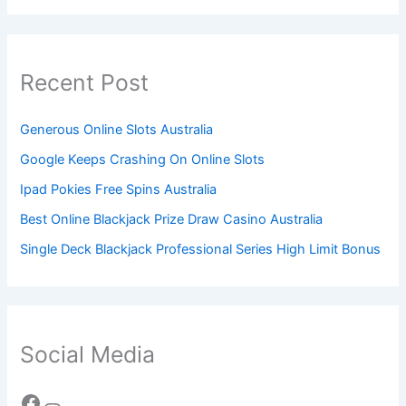
Recent Post
Generous Online Slots Australia
Google Keeps Crashing On Online Slots
Ipad Pokies Free Spins Australia
Best Online Blackjack Prize Draw Casino Australia
Single Deck Blackjack Professional Series High Limit Bonus
Social Media