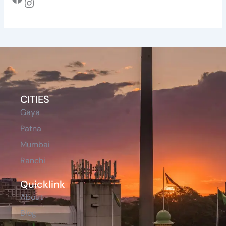
CITIES
Gaya
Patna
Mumbai
Ranchi
Quicklink
About
Blog