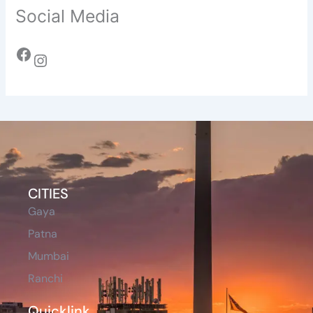
Social Media
CITIES
Gaya
Patna
Mumbai
Ranchi
Quicklink