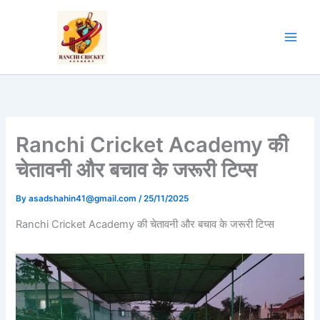
Skip
to
content
Ranchi Cricket Academy की
चेतावनी और बचाव के जरूरी टिप्स
By
asadshahin41@gmail.com
/
25/11/2025
Ranchi Cricket Academy की चेतावनी और बचाव के जरूरी टिप्स