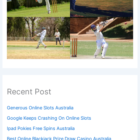
Recent Post
Generous Online Slots Australia
Google Keeps Crashing On Online Slots
Ipad Pokies Free Spins Australia
Best Online Blackjack Prize Draw Casino Australia