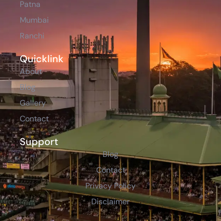
Patna
Mumbai
Ranchi
Quicklink
About
Blog
Gallery
Contact
Support
Blog
Contact
Privacy Policy
Disclaimer