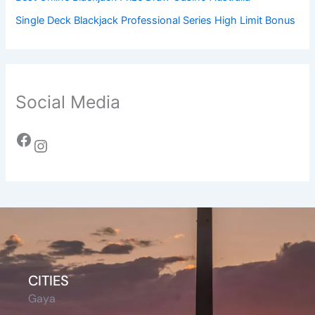
Single Deck Blackjack Professional Series High Limit Bonus
Social Media
CITIES
Gaya