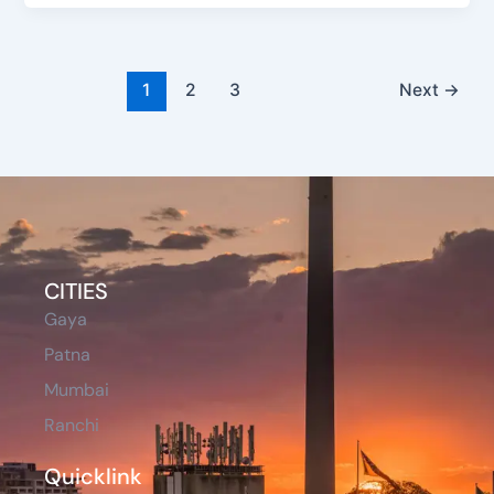
1
2
3
Next
→
CITIES
Gaya
Patna
Mumbai
Ranchi
Quicklink