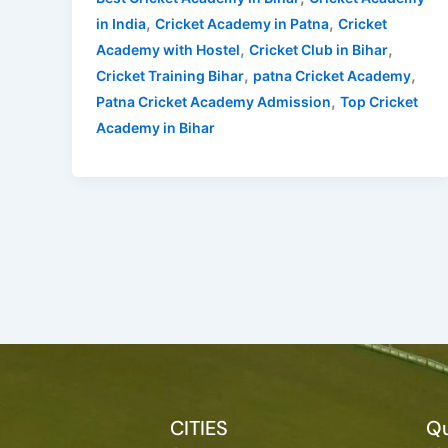
,
,
in India
Cricket Academy in Patna
Cricket
,
,
Academy with Hostel
Cricket Club in Bihar
,
,
Cricket Training Bihar
patna Cricket Academy
,
Patna Cricket Academy Admission
Top Cricket
Academy in Bihar
CITIES
Qu