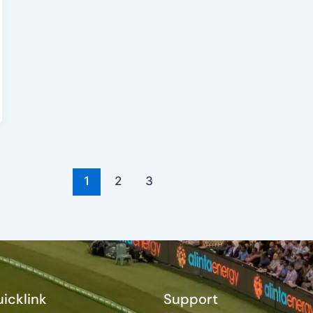
1
2
3
icklink
Support