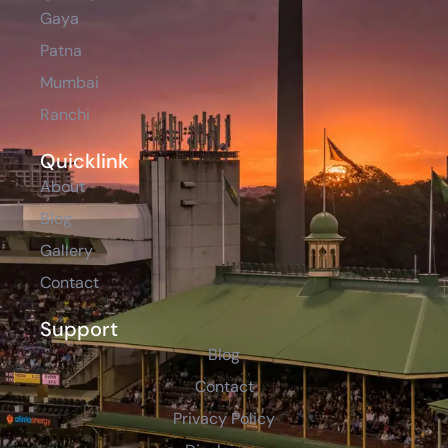
Gaya
Patna
Mumbai
Ranchi
Quicklink
About
Blog
Gallery
Contact
Support
Blog
Contact
Privacy Policy